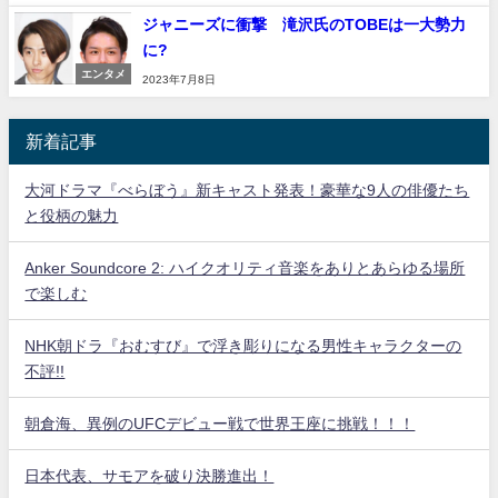
ジャニーズに衝撃 滝沢氏のTOBEは一大勢力
に?
エンタメ
2023年7月8日
新着記事
大河ドラマ『べらぼう』新キャスト発表！豪華な9人の俳優たち
と役柄の魅力
Anker Soundcore 2: ハイクオリティ音楽をありとあらゆる場所
で楽しむ
NHK朝ドラ『おむすび』で浮き彫りになる男性キャラクターの
不評!!
朝倉海、異例のUFCデビュー戦で世界王座に挑戦！！！
日本代表、サモアを破り決勝進出！