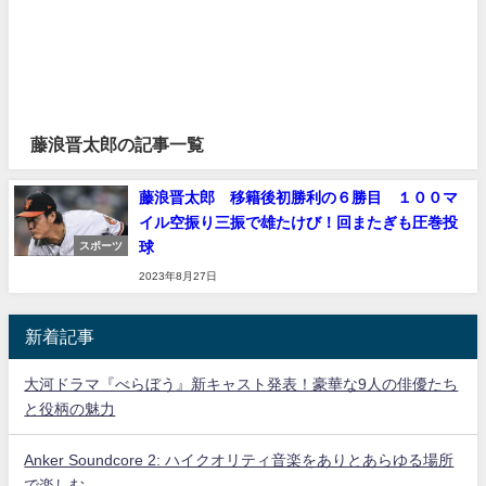
藤浪晋太郎の記事一覧
藤浪晋太郎 移籍後初勝利の６勝目 １００マ
イル空振り三振で雄たけび！回またぎも圧巻投
球
スポーツ
2023年8月27日
新着記事
大河ドラマ『べらぼう』新キャスト発表！豪華な9人の俳優たち
と役柄の魅力
Anker Soundcore 2: ハイクオリティ音楽をありとあらゆる場所
で楽しむ