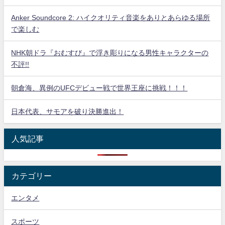
Anker Soundcore 2: ハイクオリティ音楽をありとあらゆる場所
で楽しむ
NHK朝ドラ『おむすび』で浮き彫りになる男性キャラクターの
不評!!
朝倉海、異例のUFCデビュー戦で世界王座に挑戦！！！
日本代表、サモアを破り決勝進出！
人気記事
カテゴリー
エンタメ
スポーツ