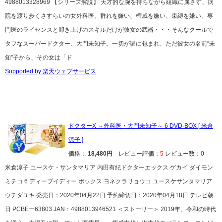
4988013328969 【シリーズ解説】 天才的な腕を持ちながら組織に属さず、病
院を渡り歩くさすらいの女外科医。群れを嫌い、権威を嫌い、束縛を嫌い、専
門医のライセンスと叩き上げのスキルだけが彼女の武器・・・そんなクールで
タフなスーパードクター、大門未知子。一切が謎に包まれ、ただ彼女の名前“未
知"子から、その女は「ド
Supported by 楽天ウェブサービス
ドクターX ～外科医・大門未知子～ 6 DVD-BOX [ 米倉
涼子 ]
価格：
18,480円
レビュー評価：
5
レビュー数：0
米倉涼子 ユースケ・サンタマリア 内田有紀ドクターエックス ゲカイ ダイモン
ミチコ 6 ディーブイディー ボックス ヨネクラリョウコ ユースケサンタマリア
ウチダユキ 発売日：2020年04月22日 予約締切日：2020年04月18日 テレビ朝
日 PCBEー63803 JAN：4988013946521 ＜ストーリー＞ 2019年、令和の時代