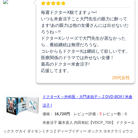
毎週ドクターX観てますょ〜!
いつも米倉涼子こと大門先生の眼力に酔って
ます!あの眼力は他の女優さんには出せないだ
ろうね～!!
ドクターXシリーズで大門先生が居なかった
ら…番組継続は無理だろうな。
コレからもドクターXは継続して欲しいです。
医療関係のドラマでは外せない女優！
最高のドクター米倉涼子!
応援してます。
20代女性
ドクターX ～外科医・大門未知子～ 2 DVD-BOX [ 米倉
涼子 ]
価格：
16,720円
レビュー評価：
5
レビュー数：0
米倉涼子 藤木直人 内田有紀【VDCP_700】 ドクターエ
ックス ゲカイ ダイモンミチコ 2 ディーブイディー ボックス ヨネクラリョウコ