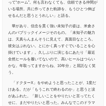
って“ホーム”。何も言わなくても、信頼できる仲間が
いる場所。共に作ってきた軌跡を、もうひとつ伸ば
せるんだと思うとうれしい」と語る。
華があり、信念を貫く強い未知子の姿は、米倉さ
んのパブリックイメージそのもの。「未知子の魅力
は、天真らんまんそうに見えて、真面目なところ。
彼女はぶれない。とにかく真っすぐでいることを心
掛けています」。久しぶりに演じるにあたり「最近
全然ヒールを履いてないので、高いヒールはつらい
かな。年取ってますからね、10年分」と屈託なく笑
う。
「ドクターX」をやめようと思ったことが、1度だ
けある。だが「もうこれで終わるのか」と思うと涙
があふれた。「新しいことをやりたいと言ってたく
せに、まだやりたいと思った。みんなでこのドラマ