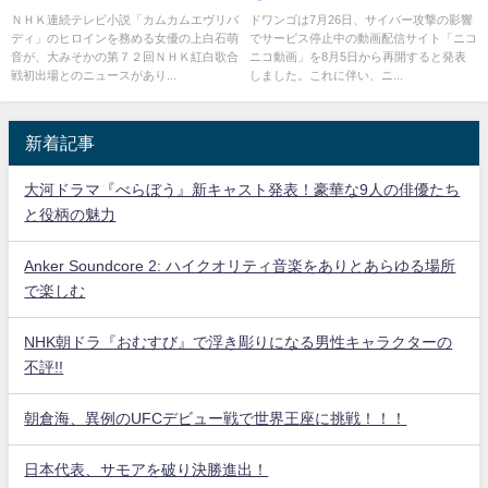
初切符www
ＮＨＫ連続テレビ小説「カムカムエヴリバ
ドワンゴは7月26日、サイバー攻撃の影響
ディ」のヒロインを務める女優の上白石萌
でサービス停止中の動画配信サイト「ニコ
音が、大みそかの第７２回ＮＨＫ紅白歌合
ニコ動画」を8月5日から再開すると発表
戦初出場とのニュースがあり...
しました。これに伴い、ニ...
新着記事
大河ドラマ『べらぼう』新キャスト発表！豪華な9人の俳優たち
と役柄の魅力
Anker Soundcore 2: ハイクオリティ音楽をありとあらゆる場所
で楽しむ
NHK朝ドラ『おむすび』で浮き彫りになる男性キャラクターの
不評!!
朝倉海、異例のUFCデビュー戦で世界王座に挑戦！！！
日本代表、サモアを破り決勝進出！