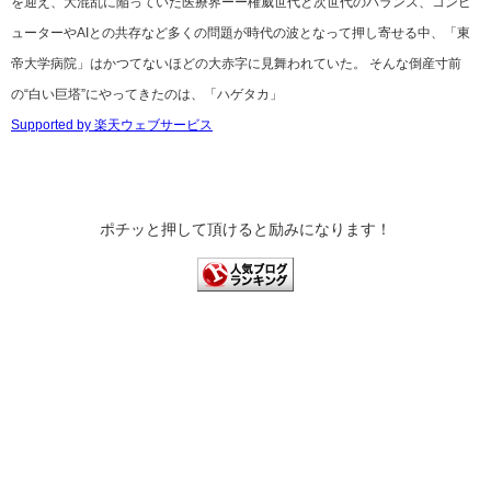
を迎え、大混乱に陥っていた医療界ーー権威世代と次世代のバランス、コンピ
ューターやAIとの共存など多くの問題が時代の波となって押し寄せる中、「東
帝大学病院」はかつてないほどの大赤字に見舞われていた。 そんな倒産寸前
の“白い巨塔”にやってきたのは、「ハゲタカ」
Supported by 楽天ウェブサービス
ポチッと押して頂けると励みになります！