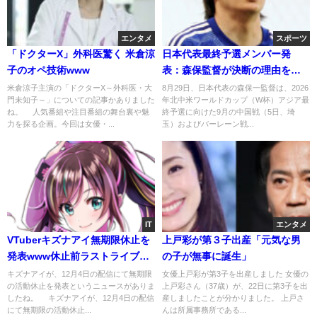
エンタメ
スポーツ
「ドクターX」外科医驚く 米倉涼
日本代表最終予選メンバー発
子のオペ技術www
表：森保監督が決断の理由を説
明
米倉涼子主演の「ドクターX～外科医・大
8月29日、日本代表の森保一監督は、2026
門未知子～」についての記事かありました
年北中米ワールドカップ（W杯）アジア最
ね。 人気番組や注目番組の舞台裏や魅
終予選に向けた9月の中国戦（5日、埼
力を探る企画。今回は女優・...
玉）およびバーレーン戦...
IT
エンタメ
VTuberキズナアイ無期限休止を
上戸彩が第３子出産「元気な男
発表www休止前ラストライブも
の子が無事に誕生」
開催決定
キズナアイが、12月4日の配信にて無期限
女優上戸彩が第3子を出産しました 女優の
の活動休止を発表というニュースがありま
上戸彩さん（37歳）が、22日に第3子を出
したね。 キズナアイが、12月4日の配信
産しましたことが分かりました。 上戸さ
にて無期限の活動休止...
んは所属事務所である...