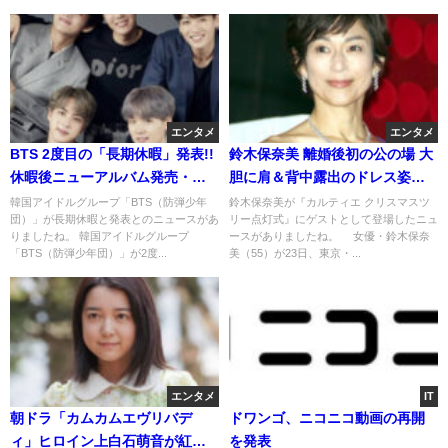
エンタメ
エンタメ
BTS 2度目の「長期休暇」発表!!
鈴木保奈美 離婚後初の公の場 大
休暇後ニューアルバム発売・公
胆に肩＆背中露出のドレス姿披
演準備www
露で歓声www
韓国アイドルグループ「BTS（防弾少年
鈴木保奈美が『カルティエ クリスマスツ
団）」が長期休暇と発表とのニュースがあ
リー点灯式』にゲストとして登場したニュ
りましたね。 韓国アイドルグループ
ースがありましたね。 女優・鈴木保奈
「BTS（防弾少年団）」が2度...
美（55）が23日、東京・...
エンタメ
IT
朝ドラ「カムカムエヴリバデ
ドワンゴ、ニコニコ動画の再開
ィ」ヒロイン上白石萌音が紅白
を発表