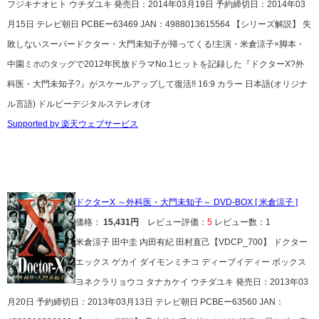
フジキナオヒト ウチダユキ 発売日：2014年03月19日 予約締切日：2014年03
月15日 テレビ朝日 PCBEー63469 JAN：4988013615564 【シリーズ解説】 失
敗しないスーパードクター・大門未知子が帰ってくる!主演・米倉涼子×脚本・
中園ミホのタッグで2012年民放ドラマNo.1ヒットを記録した『ドクターX?外
科医・大門未知子?』がスケールアップして復活!! 16:9 カラー 日本語(オリジナ
ル言語) ドルビーデジタルステレオ(オ
Supported by 楽天ウェブサービス
ドクターX ～外科医・大門未知子～ DVD-BOX [ 米倉涼子 ]
価格：
15,431円
レビュー評価：
5
レビュー数：1
米倉涼子 田中圭 内田有紀 田村直己【VDCP_700】 ドクター
エックス ゲカイ ダイモンミチコ ディーブイディー ボックス
ヨネクラリョウコ タナカケイ ウチダユキ 発売日：2013年03
月20日 予約締切日：2013年03月13日 テレビ朝日 PCBEー63560 JAN：