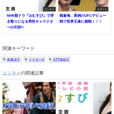
エンタメ
スポーツ
NHK朝ドラ『おむすび』で浮
朝倉海、異例のUFCデビュー
き彫りになる男性キャラクタ
戦で世界王座に挑戦！！！
ーの不評!!
関連キーワード
米倉涼子
ドクターX
大門未知子
エンタメ
の関連記事