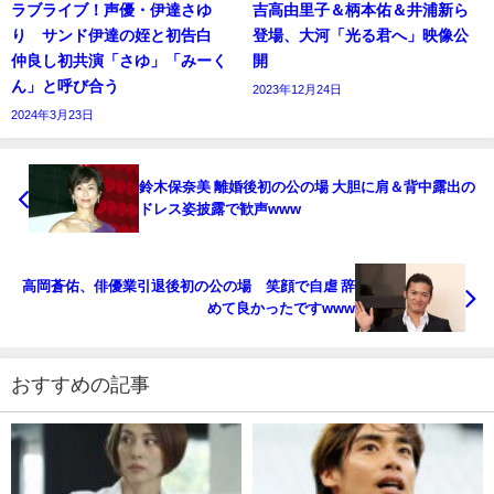
ラブライブ！声優・伊達さゆ
吉高由里子＆柄本佑＆井浦新ら
り サンド伊達の姪と初告白
登場、大河「光る君へ」映像公
仲良し初共演「さゆ」「みーく
開
ん」と呼び合う
2023年12月24日
2024年3月23日
鈴木保奈美 離婚後初の公の場 大胆に肩＆背中露出の
ドレス姿披露で歓声www
高岡蒼佑、俳優業引退後初の公の場 笑顔で自虐 辞
めて良かったですwww
おすすめの記事